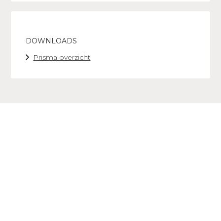
DOWNLOADS
Prisma overzicht
SPECIFICATIES
OVER COESEL
Prisma 740